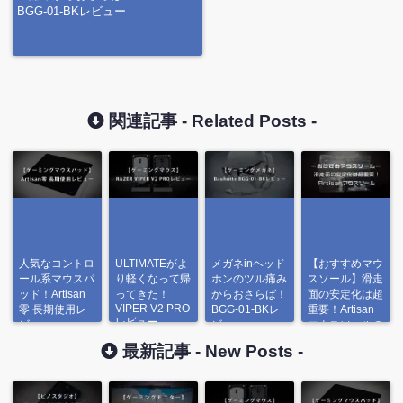
BGG-01-BKレビュー
関連記事 -
Related Posts
-
人気なコントロ
ULTIMATEがよ
メガネinヘッド
【おすすめマウ
ール系マウスパ
り軽くなって帰
ホンのツル痛み
スソール】滑走
ッド！Artisan
ってきた！
からおさらば！
面の安定化は超
VIPER V2 PRO
零 長期使用レ
BGG-01-BKレ
重要！Artisan
レビュー
ビュー
ビュー
マウスソールの
ご紹介
最新記事 -
New Posts
-