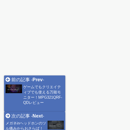
前の記事 -
Prev
-
ゲームでもクリエイテ
ィブでも使える万能モ
ニター！MPG321QRF-
QDレビュー
次の記事 -
Next
-
メガネinヘッドホンのツ
ル痛みからおさらば！