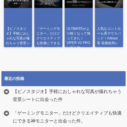
【ピノスタジ
「ゲーミングモ
ULTIMATEがよ
人気なコントロ
オ】手軽におし
ニター」だけど
り軽くなって帰
ール系マウスパ
ゃれな写真が撮
クリエイティブ
ってきた！
ッド！Artisan
VIPER V2 PRO
れちゃう背景シ
も快適にできる
零 長期使用レ
レビュー
ートに出会った
神モニターと出
ビュー
件
会った件。
最近の投稿
【ピノスタジオ】手軽におしゃれな写真が撮れちゃう
背景シートに出会った件
「ゲーミングモニター」だけどクリエイティブも快適
にできる神モニターと出会った件。